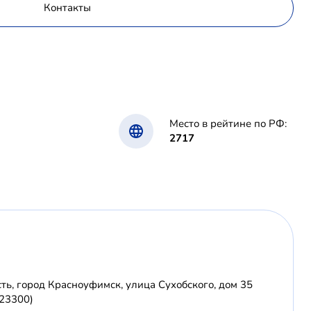
Контакты
Место в рейтине по РФ:
2717
ть, город Красноуфимск, улица Сухобского, дом 35
623300)