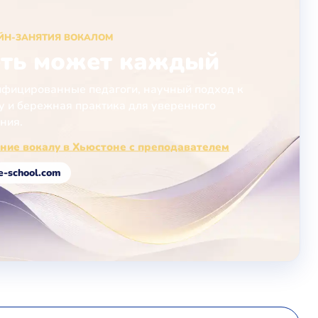
ЙН-ЗАНЯТИЯ ВОКАЛОМ
ть может каждый
фицированные педагоги, научный подход к
у и бережная практика для уверенного
ния.
ние вокалу в Хьюстоне с преподавателем
e-school.com