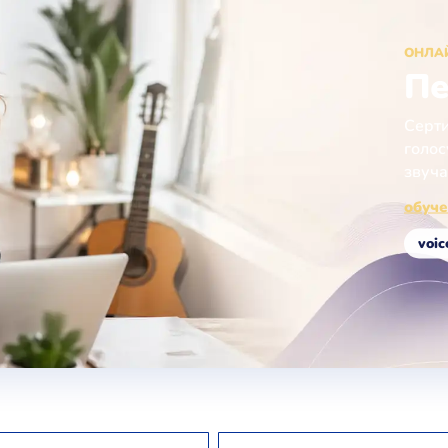
ОНЛА
Пе
Серти
голос
звуча
обуче
voic