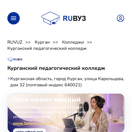
RUVUZ
Курган
Колледжи
Курганский педагогический колледж
Курганский педагогический колледж
Курганская область, город Курган, улица Карельцева,
дом 32 (почтовый индекс 640021)
ОНЛАЙН-ЗАНЯТИЯ ВОКАЛОМ
Петь может каждый
Сертифицированные педагоги, научный
подход к голосу и бережная практика для
уверенного звучания.
вокал Торонто занятия
voice-school.com