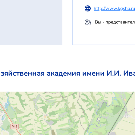
http://www.kgsha.r
Вы - представите
озяйственная академия имени И.И. Ив