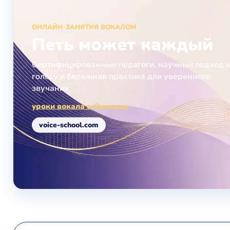
ОНЛАЙН-ЗАНЯТИЯ ВОКАЛОМ
Петь может каждый
Сертифицированные педагоги, научный подход 
голосу и бережная практика для уверенного
звучания.
уроки вокала в Окленде
voice-school.com