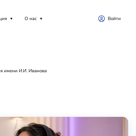
ция
О нас
Войти
я имени И.И. Иванова