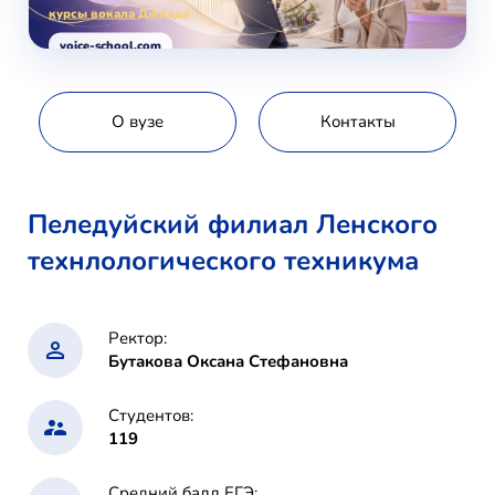
курсы вокала Джидда
voice-school.com
О вузе
Контакты
Пеледуйский филиал Ленского
технлологического техникума
Ректор:
Бутакова Оксана Стефановна
Студентов:
119
Средний балл ЕГЭ: