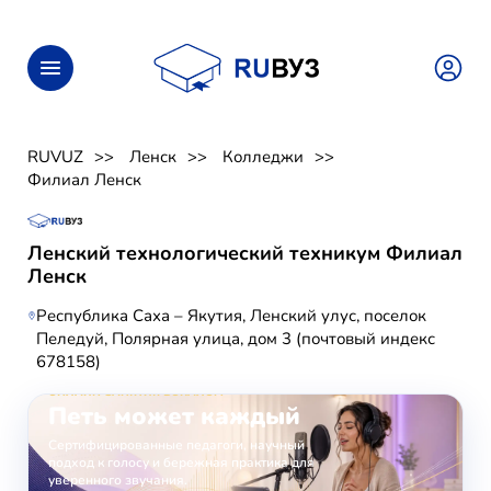
RUVUZ
Ленск
Колледжи
Филиал Ленск
Ленский технологический техникум Филиал
Ленск
Республика Саха – Якутия, Ленский улус, поселок
Пеледуй, Полярная улица, дом 3 (почтовый индекс
678158)
ОНЛАЙН-ЗАНЯТИЯ ВОКАЛОМ
Петь может каждый
Сертифицированные педагоги, научный
подход к голосу и бережная практика для
уверенного звучания.