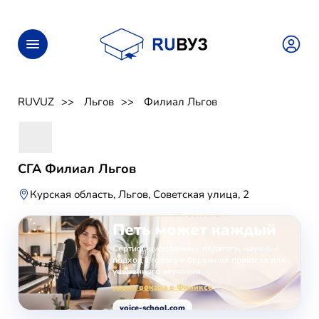
RUVUZ
Льгов
Филиал Льгов
СГА Филиал Льгов
Курская область, Льгов, Советская улица, 2
ОНЛАЙН-ЗАНЯТИЯ ВОКАЛОМ
Петь может каждый
Сертифицированные педагоги, научный
подход к голосу и бережная практика для
уверенного звучания.
уроки вокала в Финиксе
voice-school.com