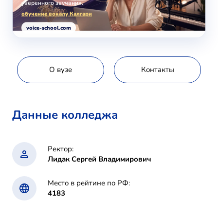
уверенного звучания.
обучение вокалу Калгари
voice-school.com
О вузе
Контакты
Данные колледжа
Ректор:
Лидак Сергей Владимирович
Место в рейтине по РФ:
4183