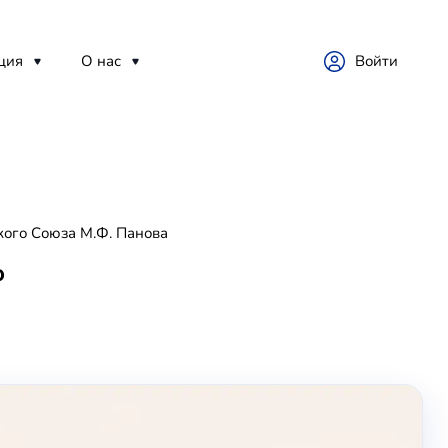
ция
О нас
Войти
кого Союза М.Ф. Панова
о