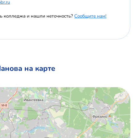
br.ru
ль колледжа и нашли неточность?
Сообщите нам!
анова на карте