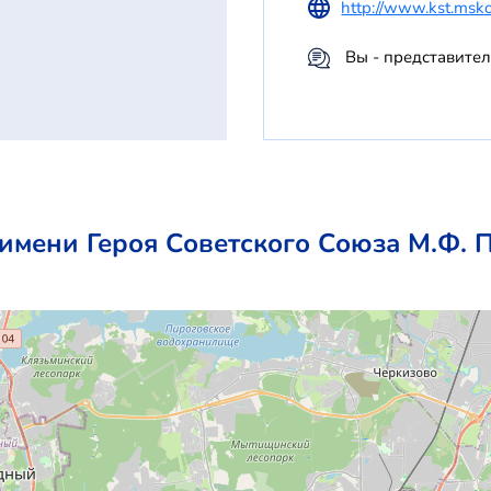
http://www.kst.msko
Вы - представите
мени Героя Советского Союза М.Ф. П