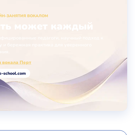
ЙН-ЗАНЯТИЯ ВОКАЛОМ
ть может каждый
фицированные педагоги, научный подход к
у и бережная практика для уверенного
ния.
 вокала Перт
e-school.com