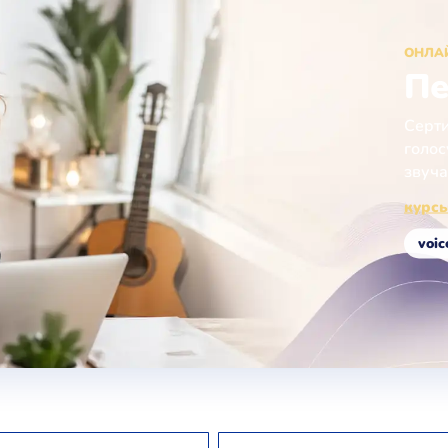
ОНЛА
Пе
Серти
голос
звуча
курсы
voic