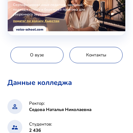
Сертифицированные педагоги, научный
подход к голосу и бережная практика для
уверенного звучания.
педагог по вокалу Хьюстон
voice-school.com
О вузе
Контакты
Данные колледжа
Ректор:
Седова Наталья Николаевна
Студентов:
2 436