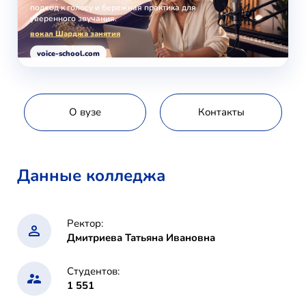
подход к голосу и бережная практика для
уверенного звучания.
вокал Шарджа занятия
voice-school.com
О вузе
Контакты
Данные колледжа
Ректор:
Дмитриева Татьяна Ивановна
Студентов:
1 551