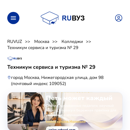
RUVUZ
Москва
Колледжи
Техникум сервиса и туризма № 29
Техникум сервиса и туризма № 29
город Москва, Нижегородская улица, дом 98
(почтовый индекс 109052)
ОНЛАЙН-ЗАНЯТИЯ ВОКАЛОМ
Петь может каждый
Сертифицированные педагоги, научный
подход к голосу и бережная практика для
уверенного звучания.
курсы вокала Медельин
voice-school.com