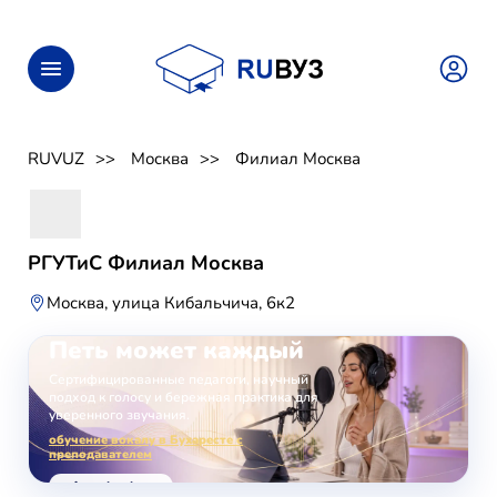
RUVUZ
Москва
Филиал Москва
РГУТиС Филиал Москва
Москва, улица Кибальчича, 6к2
ОНЛАЙН-ЗАНЯТИЯ ВОКАЛОМ
Петь может каждый
Сертифицированные педагоги, научный
подход к голосу и бережная практика для
уверенного звучания.
обучение вокалу в Бухаресте с
преподавателем
voice-school.com