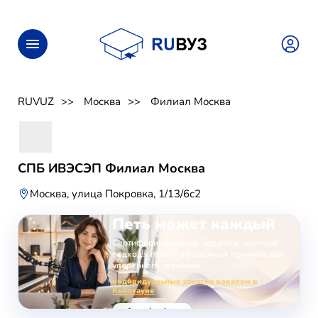
RUVUZ
Москва
Филиал Москва
СПБ ИВЭСЭП Филиал Москва
Москва, улица Покровка, 1/13/6с2
ОНЛАЙН-ЗАНЯТИЯ ВОКАЛОМ
Петь может каждый
Сертифицированные педагоги, научный
подход к голосу и бережная практика для
уверенного звучания.
индивидуальные занятия вокалом в
Кейптауне
voice-school.com