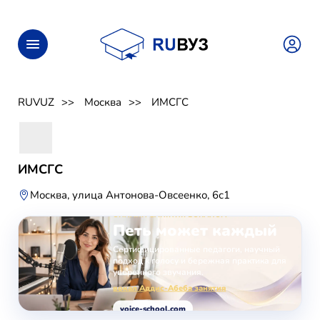
RUVUZ
Москва
ИМСГС
ИМСГС
Москва, улица Антонова-Овсеенко, 6с1
ОНЛАЙН-ЗАНЯТИЯ ВОКАЛОМ
Петь может каждый
Сертифицированные педагоги, научный
подход к голосу и бережная практика для
уверенного звучания.
вокал Аддис-Абеба занятия
voice-school.com