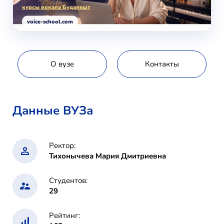
курсы вокала Будапешт
voice-school.com
О вузе
Контакты
Данные ВУЗа
Ректор:
Тихонычева Мария Дмитриевна
Студентов:
29
Рейтинг: