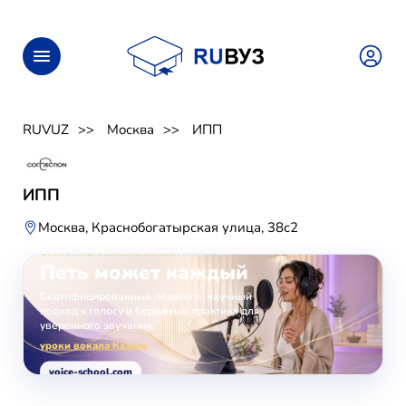
RUVUZ
Москва
ИПП
ИПП
Москва, Краснобогатырская улица, 38с2
ОНЛАЙН-ЗАНЯТИЯ ВОКАЛОМ
Петь может каждый
Сертифицированные педагоги, научный
подход к голосу и бережная практика для
уверенного звучания.
уроки вокала Казань
voice-school.com