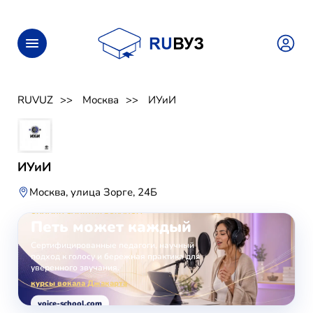
RUVUZ
Москва
ИУиИ
ИУиИ
Москва, улица Зорге, 24Б
ОНЛАЙН-ЗАНЯТИЯ ВОКАЛОМ
Петь может каждый
Сертифицированные педагоги, научный
подход к голосу и бережная практика для
уверенного звучания.
курсы вокала Джакарта
voice-school.com