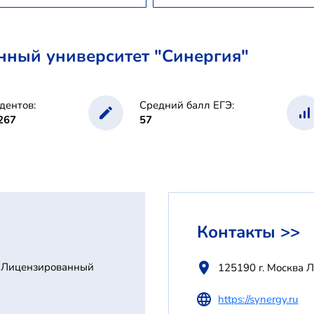
ный университет "Синергия"
дентов:
Средний балл ЕГЭ:
267
57
Контакты >>
Лицензированный
125190 г. Москва Л
https://synergy.ru