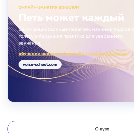
ОНЛАЙН-ЗАНЯТИЯ ВОКАЛОМ
Петь может каждый
Сертифицированные педагоги, научный подход 
голосу и бережная практика для уверенного
звучания.
обучение вокалу в Куритибе с преподавателем
voice-school.com
О вузе