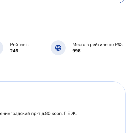
Рейтинг:
Место в рейтине по РФ:
246
996
енинградский пр-т д.80 корп. Г Е Ж.