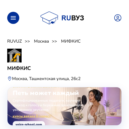
RUVUZ
Москва
МИФКИС
МИФКИС
Москва, Ташкентская улица, 26с2
ОНЛАЙН-ЗАНЯТИЯ ВОКАЛОМ
Петь может каждый
Сертифицированные педагоги, научный
подход к голосу и бережная практика для
уверенного звучания.
курсы вокала Бухарест
voice-school.com