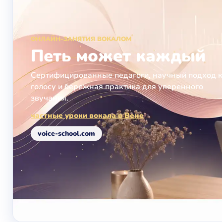
ОНЛАЙН-ЗАНЯТИЯ ВОКАЛОМ
Петь может каждый
Сертифицированные педагоги, научный подход 
голосу и бережная практика для уверенного
звучания.
частные уроки вокала в Вене
voice-school.com