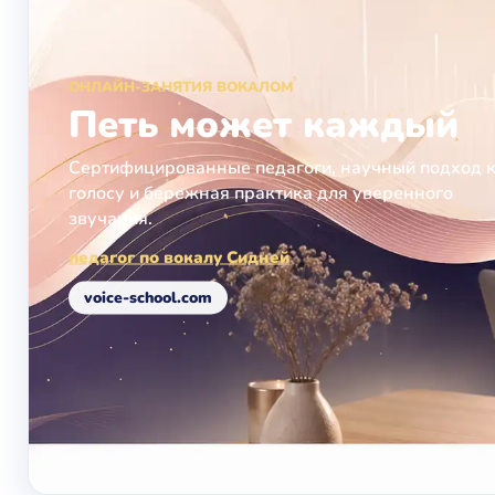
ОНЛАЙН-ЗАНЯТИЯ ВОКАЛОМ
Петь может каждый
Сертифицированные педагоги, научный подход 
голосу и бережная практика для уверенного
звучания.
педагог по вокалу Сидней
voice-school.com