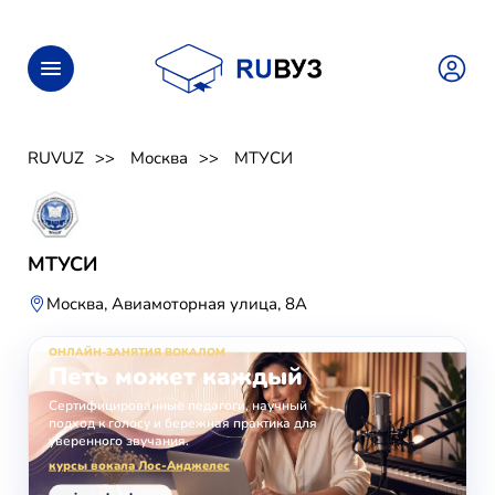
RUVUZ
Москва
МТУСИ
МТУСИ
Москва, Авиамоторная улица, 8А
ОНЛАЙН-ЗАНЯТИЯ ВОКАЛОМ
Петь может каждый
Сертифицированные педагоги, научный
подход к голосу и бережная практика для
уверенного звучания.
курсы вокала Лос-Анджелес