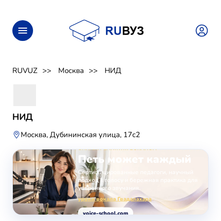
RUVUZ
Москва
НИД
НИД
Москва, Дубининская улица, 17с2
ОНЛАЙН-ЗАНЯТИЯ ВОКАЛОМ
Петь может каждый
Сертифицированные педагоги, научный
подход к голосу и бережная практика для
уверенного звучания.
уроки вокала Гвадалахара
voice-school.com