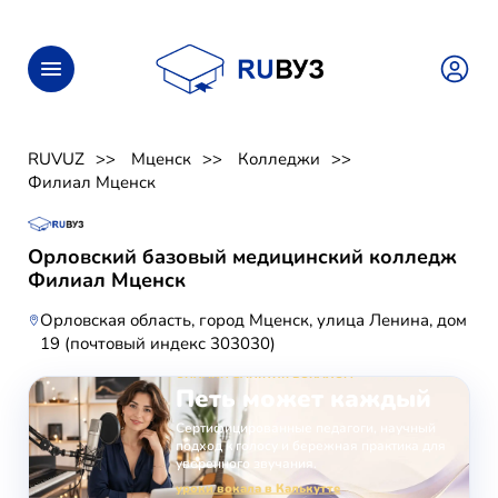
RUVUZ
Мценск
Колледжи
Филиал Мценск
Орловский базовый медицинский колледж
Филиал Мценск
Орловская область, город Мценск, улица Ленина, дом
19 (почтовый индекс 303030)
ОНЛАЙН-ЗАНЯТИЯ ВОКАЛОМ
Петь может каждый
Сертифицированные педагоги, научный
подход к голосу и бережная практика для
уверенного звучания.
уроки вокала в Калькутте