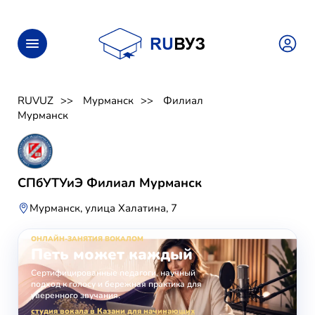
RUVUZ
Мурманск
Филиал
Мурманск
СПбУТУиЭ Филиал Мурманск
Мурманск, улица Халатина, 7
ОНЛАЙН-ЗАНЯТИЯ ВОКАЛОМ
Петь может каждый
Сертифицированные педагоги, научный
подход к голосу и бережная практика для
уверенного звучания.
студия вокала в Казани для начинающих