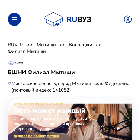
RUVUZ
Мытищи
Колледжи
Филиал Мытищи
ВШНИ Филиал Мытищи
Московская область, город Мытищи, село Федоскино
(почтовый индекс 141052)
ОНЛАЙН-ЗАНЯТИЯ ВОКАЛОМ
Петь может каждый
Сертифицированные педагоги, научный
подход к голосу и бережная практика для
уверенного звучания.
педагог по вокалу Астана