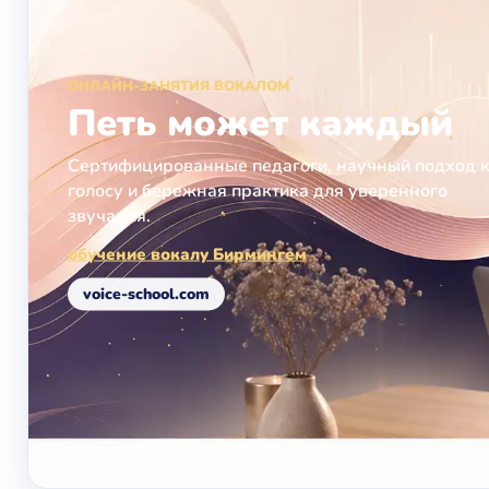
ОНЛАЙН-ЗАНЯТИЯ ВОКАЛОМ
Петь может каждый
Сертифицированные педагоги, научный подход 
голосу и бережная практика для уверенного
звучания.
обучение вокалу Бирмингем
voice-school.com