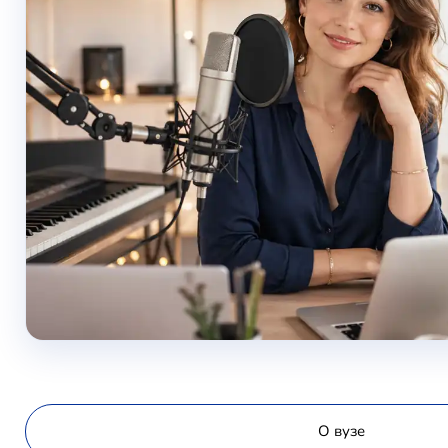
О вузе