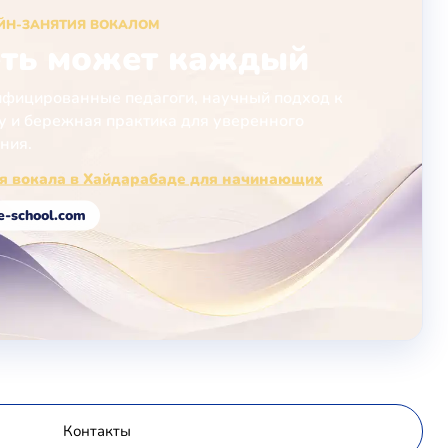
ЙН-ЗАНЯТИЯ ВОКАЛОМ
ть может каждый
фицированные педагоги, научный подход к
у и бережная практика для уверенного
ния.
я вокала в Хайдарабаде для начинающих
e-school.com
Контакты