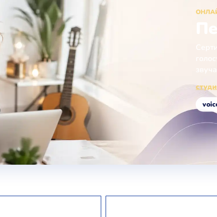
ОНЛА
Пе
Серти
голос
звуча
студи
voic