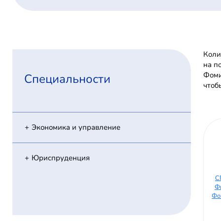
Коли
на п
Фоми
Специальности
чтоб
Экономика и управление
Юриспруденция
С
Ф
Фо