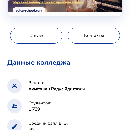
обучение вокалу в Риме с преподавателем
voice-school.com
О вузе
Контакты
Данные колледжа
Ректор:
Ахметшин Радус Ядитович
Студентов:
1 739
Средний балл ЕГЭ:
40