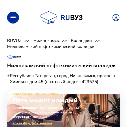
RUVUZ
Нижнекамск
Колледжи
Нижнекамский нефтехимический колледж
Нижнекамский нефтехимический колледж
Республика Татарстан, город Нижнекамск, проспект
Химиков, дом 45 (почтовый индекс 423575)
ОНЛАЙН-ЗАНЯТИЯ ВОКАЛОМ
Петь может каждый
Сертифицированные педагоги, научный
подход к голосу и бережная практика для
уверенного звучания.
вокал Абу-Даби занятия