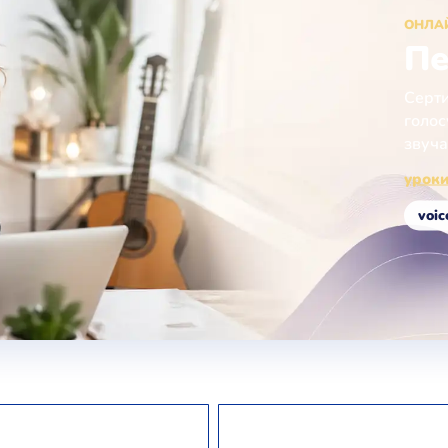
ОНЛА
Пе
Серти
голос
звуча
уроки
voic