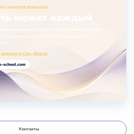
ЙН-ЗАНЯТИЯ ВОКАЛОМ
ть может каждый
фицированные педагоги, научный подход к
у и бережная практика для уверенного
ния.
 вокала в Сан-Диего
e-school.com
Контакты