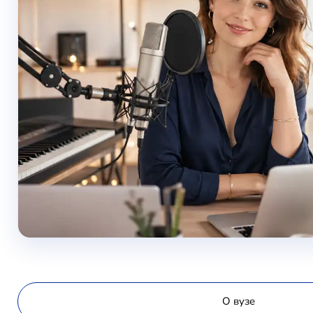
О вузе