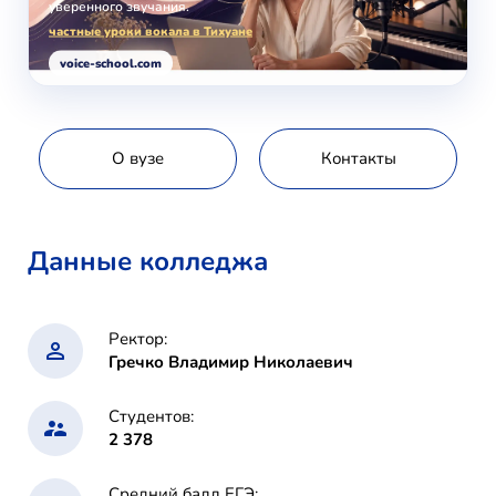
уверенного звучания.
частные уроки вокала в Тихуане
voice-school.com
О вузе
Контакты
Данные колледжа
Ректор:
Гречко Владимир Николаевич
Студентов:
2 378
Средний балл ЕГЭ: