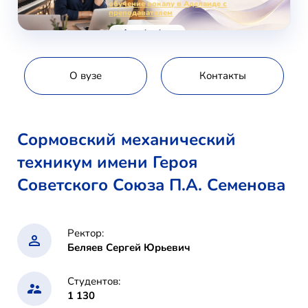
обучение вокалу в Аделаиде с
преподавателем
voice-school.com
О вузе
Контакты
Сормовский механический
техникум имени Героя
Советского Союза П.А. Семенова
Ректор:
Беляев Сергей Юрьевич
Студентов:
1 130