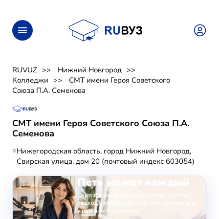
RUVUZ
Нижний Новгород
Колледжи
СМТ имени Героя Советского
Союза П.А. Семенова
СМТ имени Героя Советского Союза П.А.
Семенова
Нижегородская область, город Нижний Новгород,
Свирская улица, дом 20 (почтовый индекс 603054)
ОНЛАЙН-ЗАНЯТИЯ ВОКАЛОМ
Петь может каждый
Сертифицированные педагоги, научный
подход к голосу и бережная практика для
уверенного звучания.