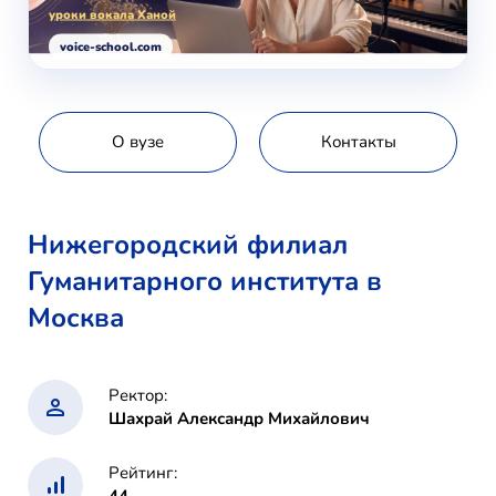
уроки вокала Ханой
voice-school.com
О вузе
Контакты
Нижегородский филиал
Гуманитарного института в
Москва
Ректор:
Шахрай Александр Михайлович
Рейтинг:
44