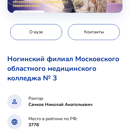
обучение вокалу в Хайдарабаде с
преподавателем
voice-school.com
О вузе
Контакты
Ногинский филиал Московского
областного медицинского
колледжа № 3
Ректор:
Сачков Николай Анатольевич
Место в рейтине по РФ:
3778