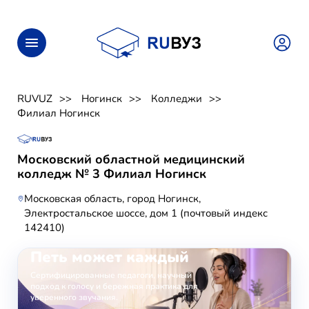
RUVUZ
Ногинск
Колледжи
Филиал Ногинск
Московский областной медицинский
колледж № 3 Филиал Ногинск
Московская область, город Ногинск,
Электростальское шоссе, дом 1 (почтовый индекс
142410)
ОНЛАЙН-ЗАНЯТИЯ ВОКАЛОМ
Петь может каждый
Сертифицированные педагоги, научный
подход к голосу и бережная практика для
уверенного звучания.