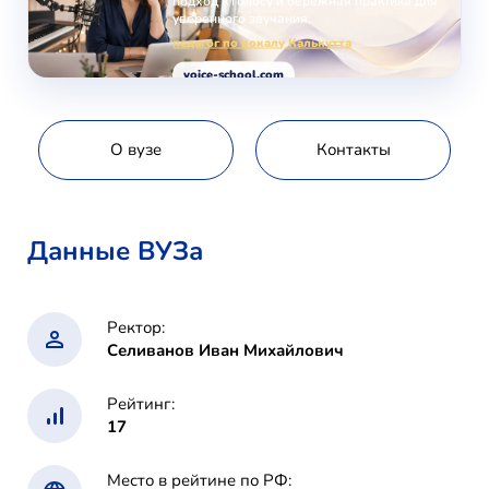
подход к голосу и бережная практика для
уверенного звучания.
педагог по вокалу Калькутта
voice-school.com
О вузе
Контакты
Данные ВУЗа
Ректор:
Селиванов Иван Михайлович
Рейтинг:
17
Место в рейтине по РФ: