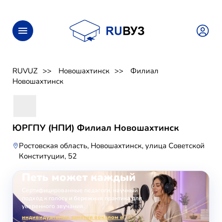
RUVUZ
Новошахтинск
Филиал
Новошахтинск
ЮРГПУ (НПИ) Филиал Новошахтинск
Ростовская область, Новошахтинск, улица Советской
Конституции, 52
ОНЛАЙН-ЗАНЯТИЯ ВОКАЛОМ
Петь может каждый
Сертифицированные педагоги, научный
подход к голосу и бережная практика для
уверенного звучания.
индивидуальные занятия вокалом в