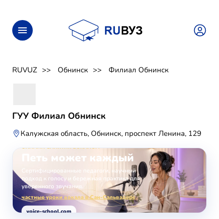
RUVUZ
Обнинск
Филиал Обнинск
ГУУ Филиал Обнинск
Калужская область, Обнинск, проспект Ленина, 129
ОНЛАЙН-ЗАНЯТИЯ ВОКАЛОМ
Петь может каждый
Сертифицированные педагоги, научный
подход к голосу и бережная практика для
уверенного звучания.
частные уроки вокала в Сан-Сальвадоре
voice-school.com