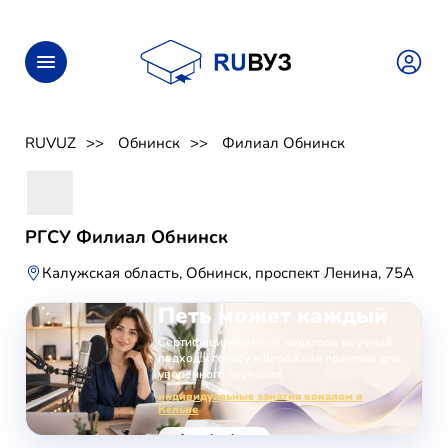
RUVUZ
Обнинск
Филиал Обнинск
РГСУ Филиал Обнинск
Калужская область, Обнинск, проспект Ленина, 75А
ОНЛАЙН-ЗАНЯТИЯ ВОКАЛОМ
Петь может каждый
Сертифицированные педагоги, научный
подход к голосу и бережная практика для
уверенного звучания.
индивидуальные занятия вокалом в
Кёльне
voice-school.com