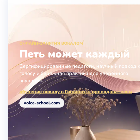
ОНЛАЙН-ЗАНЯТИЯ ВОКАЛОМ
Петь может каждый
Сертифицированные педагоги, научный подход 
голосу и бережная практика для уверенного
звучания.
обучение вокалу в Гонконге с преподавателем
voice-school.com