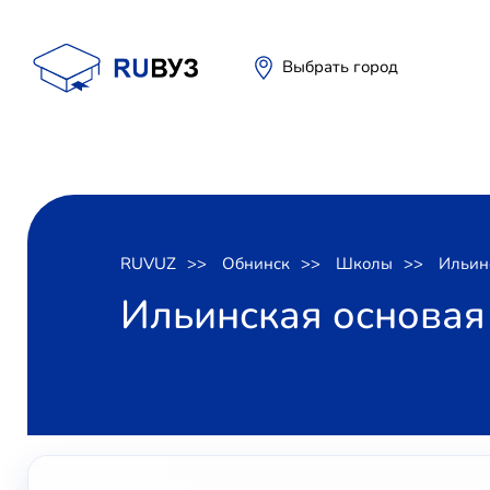
Выбрать город
RUVUZ
Обнинск
Школы
Ильин
Ильинская основая