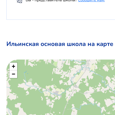
Вы - представитель школы?
Сообщите нам!
Ильинская основая школа на карте
+
−