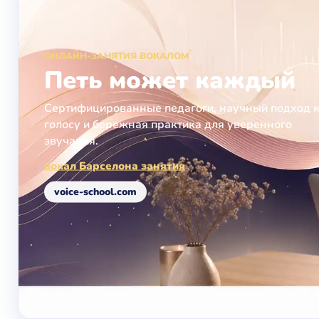
ОНЛАЙН-ЗАНЯТИЯ ВОКАЛОМ
Петь может каждый
Сертифицированные педагоги, научный подход 
голосу и бережная практика для уверенного
звучания.
вокал Барселона занятия
voice-school.com