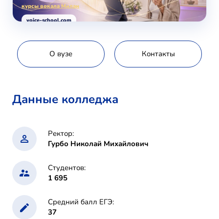
курсы вокала Милан
voice-school.com
О вузе
Контакты
Данные колледжа
Ректор:
Гурбо Николай Михайлович
Студентов:
1 695
Средний балл ЕГЭ:
37