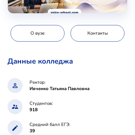
курсы вокала Перт
voice-school.com
О вузе
Контакты
Данные колледжа
Ректор:
Ивченко Татьяна Павловна
Студентов:
918
Средний балл ЕГЭ:
39