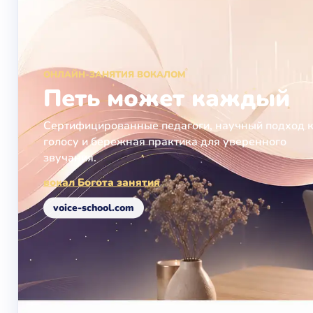
ОНЛАЙН-ЗАНЯТИЯ ВОКАЛОМ
Петь может каждый
Сертифицированные педагоги, научный подход 
голосу и бережная практика для уверенного
звучания.
вокал Богота занятия
voice-school.com