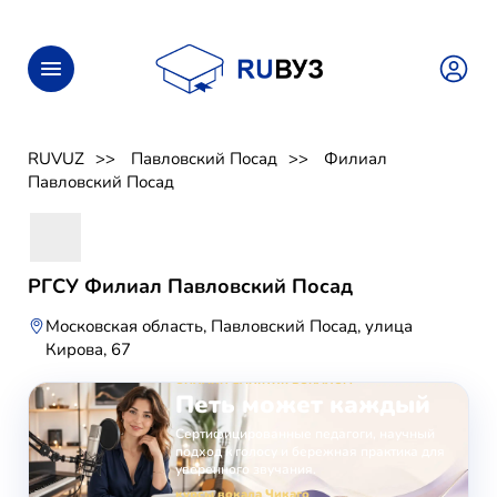
RUVUZ
Павловский Посад
Филиал
Павловский Посад
РГСУ Филиал Павловский Посад
Московская область, Павловский Посад, улица
Кирова, 67
ОНЛАЙН-ЗАНЯТИЯ ВОКАЛОМ
Петь может каждый
Сертифицированные педагоги, научный
подход к голосу и бережная практика для
уверенного звучания.
курсы вокала Чикаго