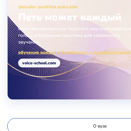
ОНЛАЙН-ЗАНЯТИЯ ВОКАЛОМ
Петь может каждый
Сертифицированные педагоги, научный подход 
голосу и бережная практика для уверенного
звучания.
обучение вокалу в Челябинске с преподавателем
voice-school.com
О вузе