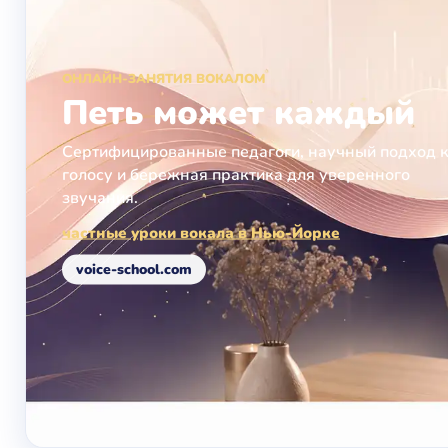
ОНЛАЙН-ЗАНЯТИЯ ВОКАЛОМ
Петь может каждый
Сертифицированные педагоги, научный подход 
голосу и бережная практика для уверенного
звучания.
частные уроки вокала в Нью-Йорке
voice-school.com