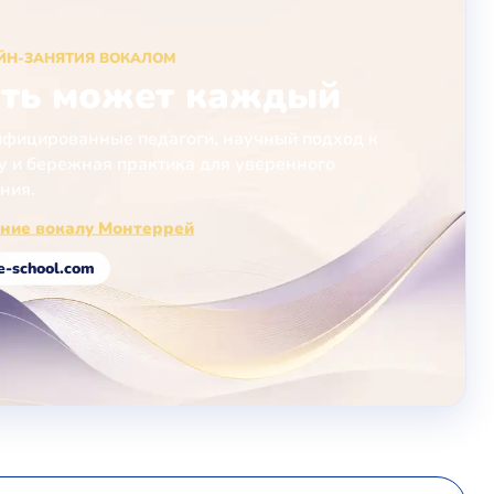
ЙН-ЗАНЯТИЯ ВОКАЛОМ
ть может каждый
фицированные педагоги, научный подход к
у и бережная практика для уверенного
ния.
ние вокалу Монтеррей
e-school.com