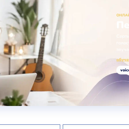
ОНЛА
Пе
Серти
голос
звуча
обуче
voic