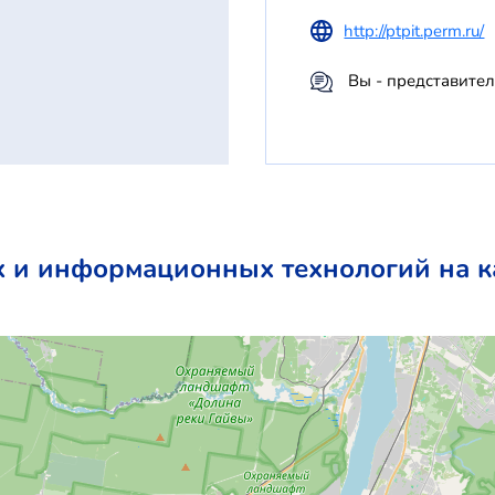
http://ptpit.perm.ru/
Вы - представите
 и информационных технологий на к