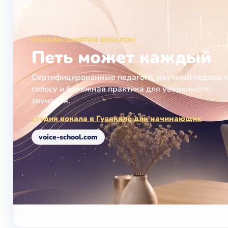
ОНЛАЙН-ЗАНЯТИЯ ВОКАЛОМ
Петь может каждый
Сертифицированные педагоги, научный подход 
голосу и бережная практика для уверенного
звучания.
студия вокала в Гуаякиле для начинающих
voice-school.com