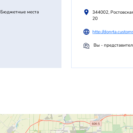
Бюджетные места
344002, Ростовская
20
http://donrta.customs
Вы - представител