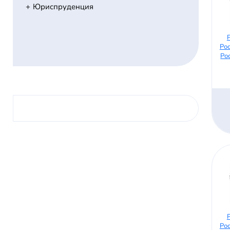
Юриспруденция
Ро
Ро
Ро