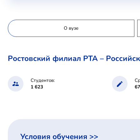
О вузе
Ростовский филиал РТА – Российс
Студентов:
Ср
1 623
6
Условия обучения >>