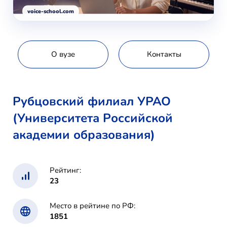
voice-school.com
О вузе
Контакты
Рубцовский филиал УРАО
(Университета Российской
академии образования)
Рейтинг:
23
Место в рейтине по РФ:
1851