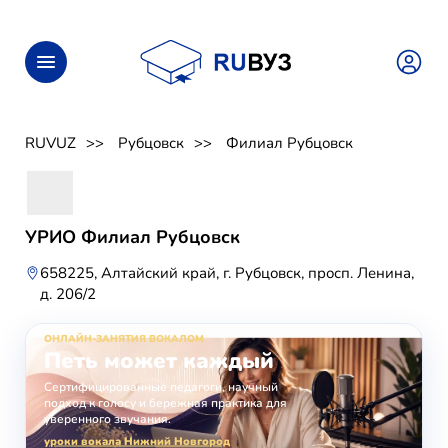
RUVUZ
Рубцовск
Филиал Рубцовск
УРИО Филиал Рубцовск
658225, Алтайский край, г. Рубцовск, просп. Ленина,
д. 206/2
ОНЛАЙН-ЗАНЯТИЯ ВОКАЛОМ
Петь может каждый
Сертифицированные педагоги, научный
подход к голосу и бережная практика для
уверенного звучания.
уроки вокала Нижний Новгород