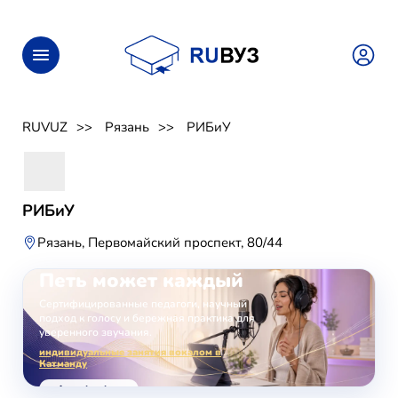
RUVUZ
Рязань
РИБиУ
РИБиУ
Рязань, Первомайский проспект, 80/44
ОНЛАЙН-ЗАНЯТИЯ ВОКАЛОМ
Петь может каждый
Сертифицированные педагоги, научный
подход к голосу и бережная практика для
уверенного звучания.
индивидуальные занятия вокалом в
Катманду
voice-school.com